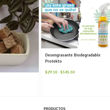
Desengrasante Biodegradable
Protekto
$
29.10
-
$
145.50
PRODUCTOS