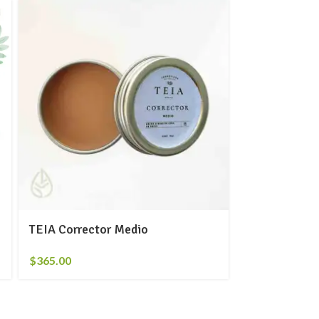
TEIA Corrector Medio
Ajo en Hojue
$
365.00
$
27.00
-
$
540