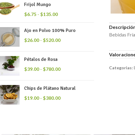
Frijol Mungo
$
6.75
-
$
135.00
Descripció
Ajo en Polvo 100% Puro
Bebidas Frí
$
26.00
-
$
520.00
Valoracione
Pétalos de Rosa
Categorias:
$
39.00
-
$
780.00
Chips de Plátano Natural
$
19.00
-
$
380.00