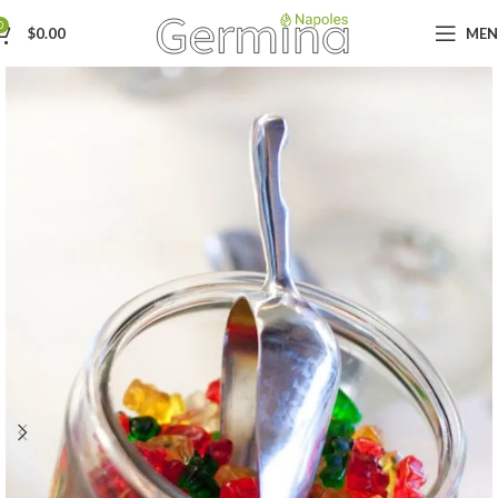
0
$
0.00
ME