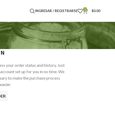
0
INGRESAR / REGISTRARSE
$
0.00
IN
ess your order status and history. Just
ew account set up for you in no time. We
ssary to make the purchase process
easier.
DER