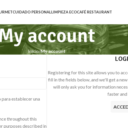
URMET
CUIDADO PERSONAL
LIMPIEZA ECO
CAFÉ RESTAURANT
My account
Inicio
My account
LOG
Registering for this site allows you to acc
fill in the fields below, and we'll get a n
will only ask you for information nece
faster and 
o para establecer una
ACCE
nce throughout this
er purposes described in