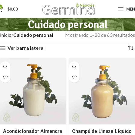
0
$
0.00
ME
Cuidado personal
Inicio
Cuidado personal
Mostrando 1–20 de 63 resultados
Ver barra lateral
Acondicionador Almendra
Champú de Linaza Líquido