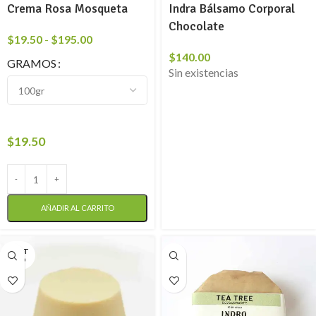
Crema Rosa Mosqueta
Indra Bálsamo Corporal
Chocolate
$
19.50
-
$
195.00
$
140.00
GRAMOS
Sin existencias
$
19.50
AÑADIR AL CARRITO
AGOT
ADO