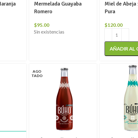
aranja
Mermelada Guayaba
Miel de Abej
Romero
Pura
$
95.00
$
120.00
Sin existencias
AÑADIR AL
AGO
TADO