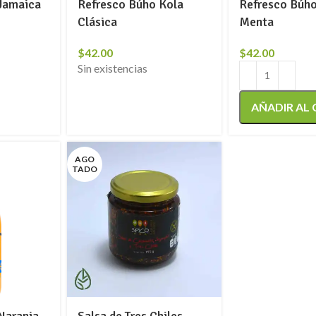
Jamaica
Refresco Búho Kola
Refresco Búh
Clásica
Menta
$
42.00
$
42.00
Sin existencias
AÑADIR AL
AGO
TADO
Naranja
Salsa de Tres Chiles