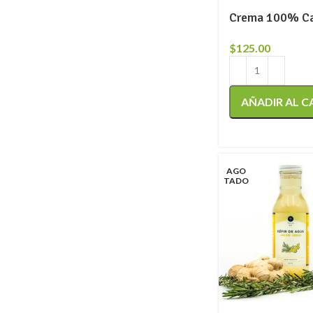
Crema 100% C
$
125.00
AÑADIR AL C
AGO
TADO