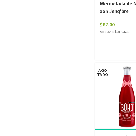
Mermelada de N
con Jengibre
$
87.00
Sin existencias
AGO
TADO