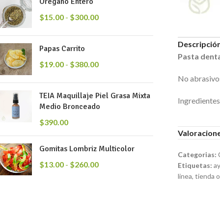
Orégano Entero
$
15.00
-
$
300.00
Descripció
Papas Carrito
Pasta denta
$
19.00
-
$
380.00
No abrasivo
TEIA Maquillaje Piel Grasa Mixta
Ingrediente
Medio Bronceado
$
390.00
Valoracione
Gomitas Lombriz Multicolor
Categorias:
$
13.00
-
$
260.00
Etiquetas:
a
linea
,
tienda o