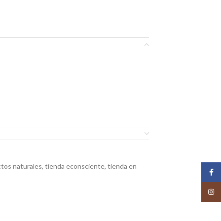
tos naturales
,
tienda econsciente
,
tienda en
Face
Insta