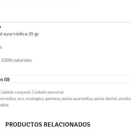
n
l ayurvédica 25 gr
s.
s 100% naturales
s (0)
Cuidado corporal
,
Cuidado personal
yurvedica
,
eco
,
ecologico
,
germina
,
pasta ayurvedica
,
pasta dental
,
produc
nline
PRODUCTOS RELACIONADOS