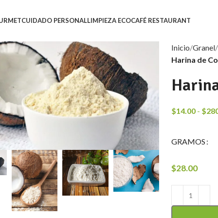
URMET
CUIDADO PERSONAL
LIMPIEZA ECO
CAFÉ RESTAURANT
Inicio
Granel
Harina de C
Harina
$
14.00
-
$
28
GRAMOS
$
28.00