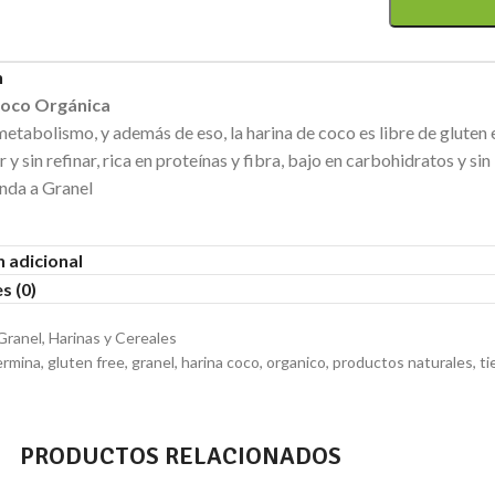
n
Coco Orgánica
etabolismo, y además de eso, la harina de coco es libre de gluten 
 y sin refinar, rica en proteínas y fibra, bajo en carbohidratos y si
nda a Granel
 adicional
s (0)
Granel
,
Harinas y Cereales
ermina
,
gluten free
,
granel
,
harina coco
,
organico
,
productos naturales
,
ti
PRODUCTOS RELACIONADOS