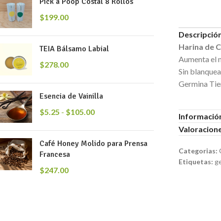
Pick a Poop Costal 8 Rollos
$
199.00
Descripció
Harina de 
TEIA Bálsamo Labial
Aumenta el m
$
278.00
Sin blanquear
Germina Tie
Esencia de Vainilla
$
5.25
-
$
105.00
Información
Valoracione
Café Honey Molido para Prensa
Categorias:
Francesa
Etiquetas:
g
$
247.00