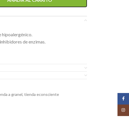
e hipoalergénico.
n inhibidores de enzimas.
enda a granel
,
tienda econsciente
Face
Insta