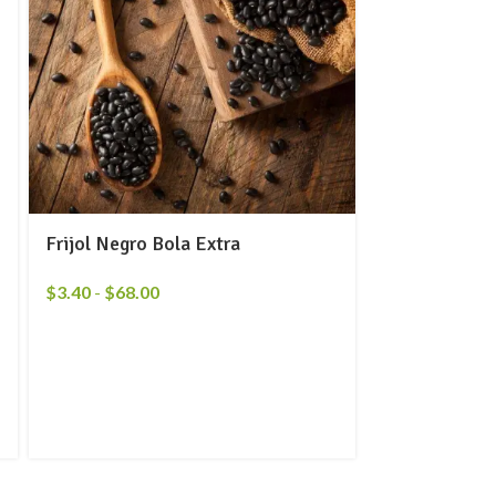
Frijol Negro Bola Extra
$
3.40
-
$
68.00
Cacahuate J
$
9.50
-
$
190.