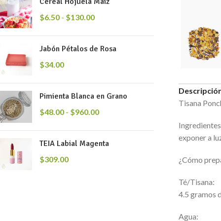
Cereal Hojuela Maíz
$
6.50
-
$
130.00
Jabón Pétalos de Rosa
$
34.00
Descripció
Pimienta Blanca en Grano
Tisana Ponc
$
48.00
-
$
960.00
Ingredientes
exponer a lu
TEIA Labial Magenta
$
309.00
¿Cómo prep
Té/Tisana:
4.5 gramos d
Agua: