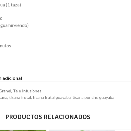
ua (1 taza)
:
agua hirviendo)
inutos
 adicional
Granel
,
Té e Infusiones
sana
,
tisana frutal
,
tisana frutal guayaba
,
tisana ponche guayaba
PRODUCTOS RELACIONADOS