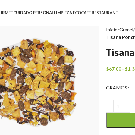
URMET
CUIDADO PERSONAL
LIMPIEZA ECO
CAFÉ RESTAURANT
Inicio
Granel
Tisana Ponc
Tisana
$
67.00
-
$
1,3
GRAMOS