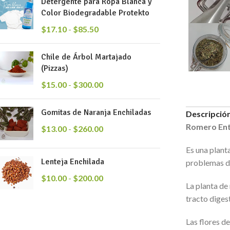
Detergente para Ropa Blanca y
Color Biodegradable Protekto
$
17.10
-
$
85.50
Chile de Árbol Martajado
(Pizzas)
$
15.00
-
$
300.00
Gomitas de Naranja Enchiladas
Descripció
Romero En
$
13.00
-
$
260.00
Es una plant
Lenteja Enchilada
problemas de
$
10.00
-
$
200.00
La planta de
tracto diges
Las flores d