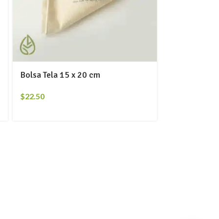
Bolsa Tela 15 x 20 cm
Chile Piquín
$
22.50
$
7.00
-
$
140.