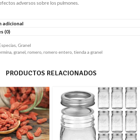
efectos adversos sobre los pulmones.
 adicional
s (0)
Especias
,
Granel
ermina
,
granel
,
romero
,
romero entero
,
tienda a granel
PRODUCTOS RELACIONADOS