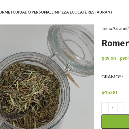
URMET
CUIDADO PERSONAL
LIMPIEZA ECO
CAFÉ RESTAURANT
Inicio
Granel
Romer
$
45.00
-
$
90
GRAMOS
$
45.00