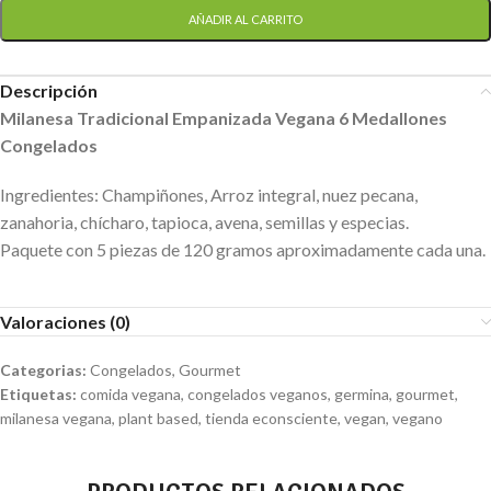
AÑADIR AL CARRITO
Descripción
Milanesa Tradicional Empanizada Vegana 6 Medallones
Congelados
Ingredientes: Champiñones, Arroz integral, nuez pecana,
zanahoria, chícharo, tapioca, avena, semillas y especias.
Paquete con 5 piezas de 120 gramos aproximadamente cada una.
Valoraciones (0)
Categorias:
Congelados
,
Gourmet
Etiquetas:
comida vegana
,
congelados veganos
,
germina
,
gourmet
,
milanesa vegana
,
plant based
,
tienda econsciente
,
vegan
,
vegano