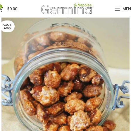
0
$
0.00
ME
AGOT
ADO