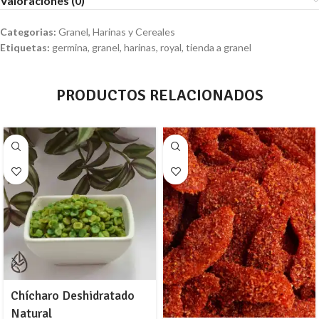
Valoraciones (0)
Categorias:
Granel
,
Harinas y Cereales
Etiquetas:
germina
,
granel
,
harinas
,
royal
,
tienda a granel
PRODUCTOS RELACIONADOS
Chícharo Deshidratado
Natural