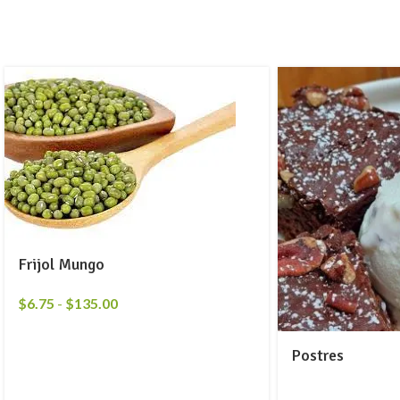
Frijol Mungo
$
6.75
-
$
135.00
Postres