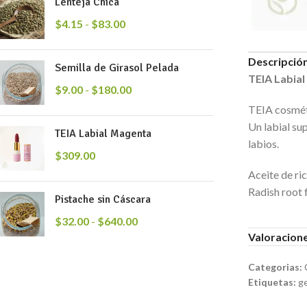
Lenteja Chica
$
4.15
-
$
83.00
Descripció
Semilla de Girasol Pelada
TEIA Labial
$
9.00
-
$
180.00
TEIA cosméti
Un labial su
TEIA Labial Magenta
labios.
$
309.00
Aceite de ri
Radish root 
Pistache sin Cáscara
$
32.00
-
$
640.00
Valoracione
Categorias:
Etiquetas:
g