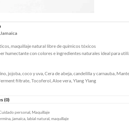
n
 Jamaica
cos, maquillaje natural libre de químicos tóxicos
per humectante con colores e ingredientes naturales ideal para utili
cino, jojoba, coco y uva, Cera de abeja, candelilla y carnauba, Man
ferment filtrate, Tocoferol, Aloe vera, Ylang Ylang
s (0)
Cuidado personal
,
Maquillaje
ermina
,
jamaica
,
labial natural
,
maquillaje