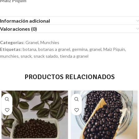
Maíz Piquín
Información adicional
Valoraciones (0)
Categorias:
Granel
,
Munchies
Etiquetas:
botana
,
botanas a granel
,
germina
,
granel
,
Maíz Piquín
,
munchies
,
snack
,
snack salado
,
tienda a granel
PRODUCTOS RELACIONADOS