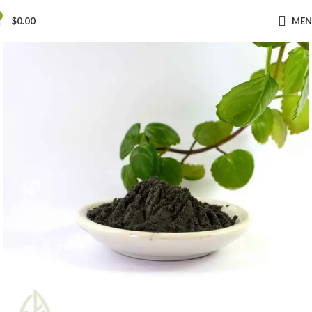
$
0.00
ME