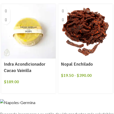
Indra Acondicionador
Nopal Enchilado
Cacao Vainilla
$
19.50
-
$
390.00
$
189.00
Buscando incorporar a su estilo de vida productos más saludables