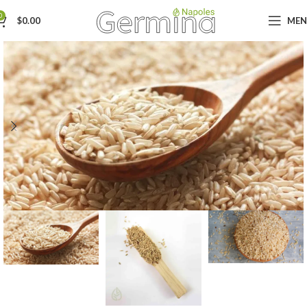
0
$
0.00
ME