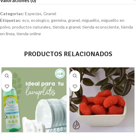
Valoraciones (0)
Categorias:
Especias
,
Granel
Etiquetas:
eco
,
ecologico
,
germina
,
granel
,
miguelito
,
miguelito en
polvo
,
productos naturales
,
tienda a granel
,
tienda econsciente
,
tienda
en linea
,
tienda online
PRODUCTOS RELACIONADOS