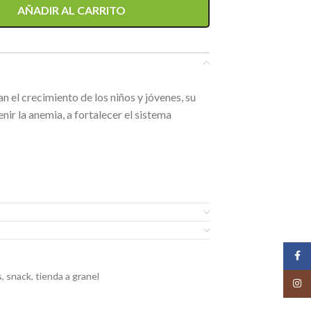
AÑADIR AL CARRITO
an el crecimiento de los niños y jóvenes, su
nir la anemia, a fortalecer el sistema
Face
s
,
snack
,
tienda a granel
Insta