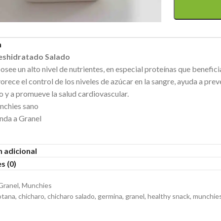
n
eshidratado Salado
osee un alto nivel de nutrientes, en especial proteínas que benefici
rece el control de los niveles de azúcar en la sangre, ayuda a preve
 y a promueve la salud cardiovascular.
nchies sano
nda a Granel
 adicional
s (0)
Granel
,
Munchies
otana
,
chicharo
,
chicharo salado
,
germina
,
granel
,
healthy snack
,
munchie