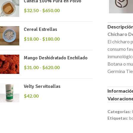
Canela 100% Pura en Polvo
$
32.50
-
$
650.00
Descripció
Cereal Estrellas
Chícharo D
$
18.00
-
$
180.00
El chícharo p
consumo favo
inmunológico
Mango Deshidratado Enchilado
Botana o mu
$
31.00
-
$
620.00
Germina Tie
Velty Servitoallas
Información
$
42.00
Valoracione
Categorias:
Etiquetas:
b