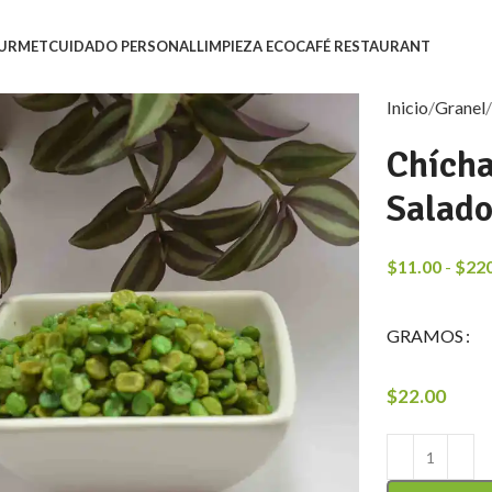
URMET
CUIDADO PERSONAL
LIMPIEZA ECO
CAFÉ RESTAURANT
Inicio
Granel
Chícha
Salad
$
11.00
-
$
22
GRAMOS
$
22.00