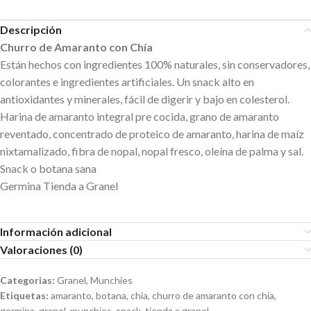
Descripción
Churro de Amaranto con Chía
Están hechos con ingredientes 100% naturales, sin conservadores,
colorantes e ingredientes artificiales. Un snack alto en
antioxidantes y minerales, fácil de digerir y bajo en colesterol.
Harina de amaranto integral pre cocida, grano de amaranto
reventado, concentrado de proteico de amaranto, harina de maíz
nixtamalizado, fibra de nopal, nopal fresco, oleína de palma y sal.
Snack o botana sana
Germina Tienda a Granel
Información adicional
Valoraciones (0)
Categorias:
Granel
,
Munchies
Etiquetas:
amaranto
,
botana
,
chia
,
churro de amaranto con chía
,
germina
,
granel
,
munchies
,
snack
,
tienda a granel