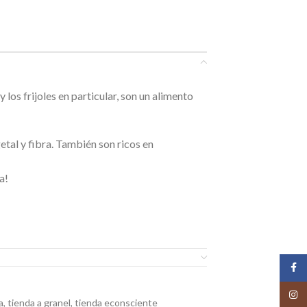
los frijoles en particular, son un alimento
tal y fibra. También son ricos en
a!
Face
Insta
a
,
tienda a granel
,
tienda econsciente