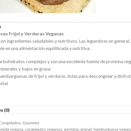
n
as Frijol y Verduras Veganas
n ingredientes saludables y nutritivos. Las legumbres en general, y 
le en una alimentación equilibrada y nutritiva.
rbohidratos complejos y son una excelente fuente de proteína vege
minerales y bajos en grasa.
amburguesas de frijol y verduras, listas para descongelar y disfrut
etal
s (0)
Congelados
,
Gourmet
omida vegana
,
congelados veganos
,
germina
,
granel
,
hamburguesa vegan