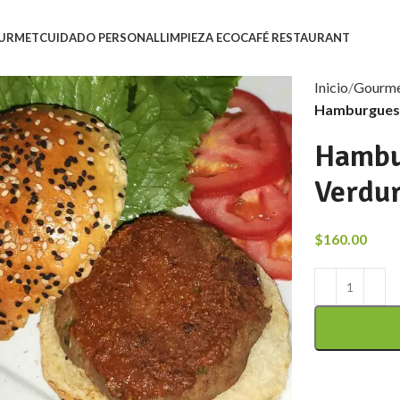
URMET
CUIDADO PERSONAL
LIMPIEZA ECO
CAFÉ RESTAURANT
Inicio
Gourm
Hamburguesas
Hambur
Verdu
$
160.00