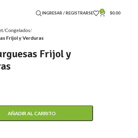
0
INGRESAR / REGISTRARSE
$
0.00
et
Congelados
 Frijol y Verduras
guesas Frijol y
ras
AÑADIR AL CARRITO