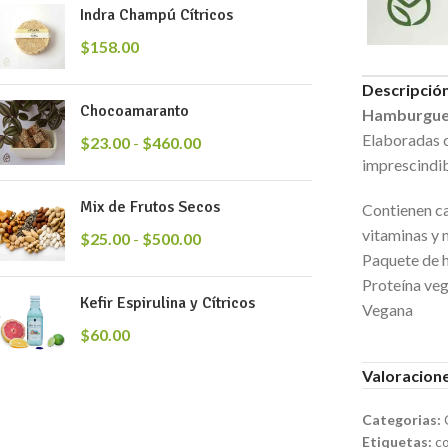
Indra Champú Cítricos
$
158.00
Descripció
Chocoamaranto
Hamburgues
Elaboradas co
$
23.00
-
$
460.00
imprescindib
Mix de Frutos Secos
Contienen ca
vitaminas y 
$
25.00
-
$
500.00
Paquete de h
Proteína veg
Kefir Espirulina y Cítricos
Vegana
$
60.00
Valoracione
Categorias:
Etiquetas:
c