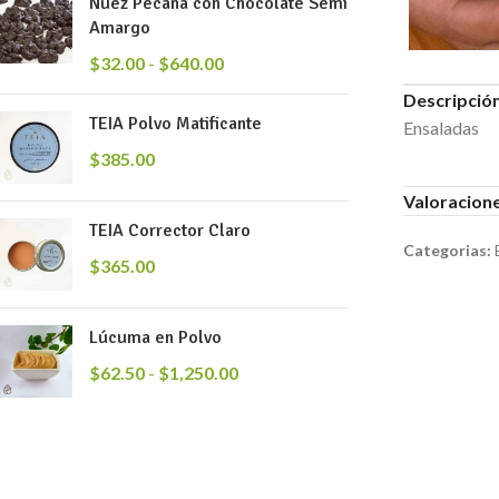
Nuez Pecana con Chocolate Semi
Amargo
$
32.00
-
$
640.00
Descripció
TEIA Polvo Matificante
Ensaladas
$
385.00
Valoracione
TEIA Corrector Claro
Categorias:
$
365.00
Lúcuma en Polvo
$
62.50
-
$
1,250.00