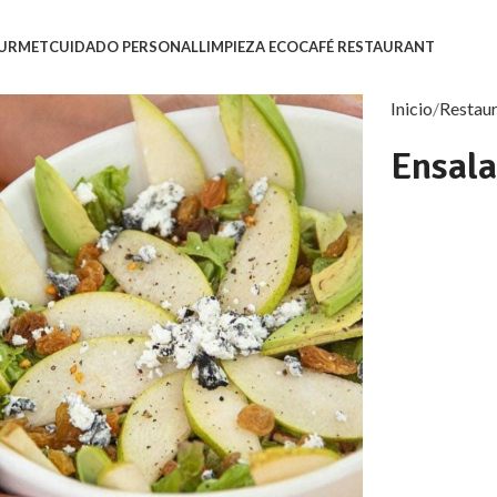
URMET
CUIDADO PERSONAL
LIMPIEZA ECO
CAFÉ RESTAURANT
Inicio
Restau
Ensal