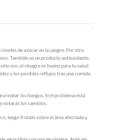
 niveles de azúcar en la sangre. Por otra
genos. También es un producto antioxidante,
 sólo eso, el vinagre es bueno para tu salud
dez y los posibles reflujos tras una comida
ara matar los hongos. Si el problema está
 y notarás los cambios.
co, luego frótalo sobre el área afectada y
de agua tibia con una de vinagre. Aplícalo