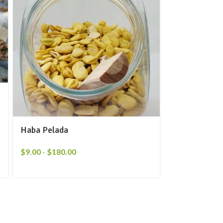
Haba Pelada
Polvorón Veg
$
9.00
-
$
180.00
$
14.00