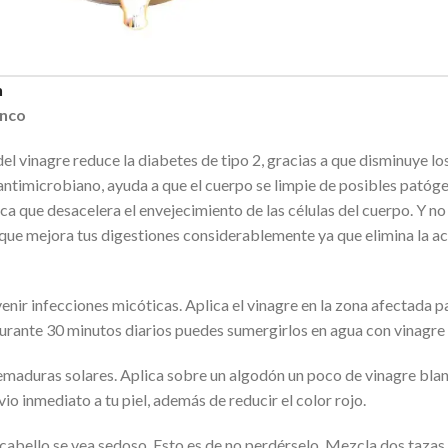
n
anco
el vinagre reduce la diabetes de tipo 2, gracias a que disminuye los
r antimicrobiano, ayuda a que el cuerpo se limpie de posibles pató
ica que desacelera el envejecimiento de las células del cuerpo. Y no
ue mejora tus digestiones considerablemente ya que elimina la aci
enir infecciones micóticas. Aplica el vinagre en la zona afectada p
 durante 30 minutos diarios puedes sumergirlos en agua con vinagre
uemaduras solares. Aplica sobre un algodón un poco de vinagre blan
ivio inmediato a tu piel, además de reducir el color rojo.
cabello se vea sedoso. Esto es de no perdérselo. Mezcla dos tazas 