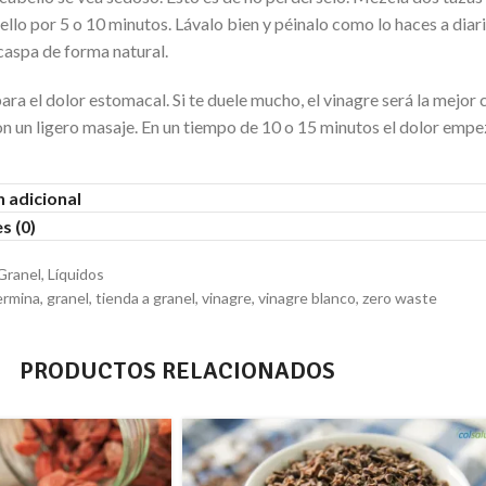
ello por 5 o 10 minutos. Lávalo bien y péinalo como lo haces a diar
caspa de forma natural.
ara el dolor estomacal. Si te duele mucho, el vinagre será la mejor c
 un ligero masaje. En un tiempo de 10 o 15 minutos el dolor empeza
 adicional
s (0)
Granel
,
Líquidos
ermina
,
granel
,
tienda a granel
,
vinagre
,
vinagre blanco
,
zero waste
PRODUCTOS RELACIONADOS