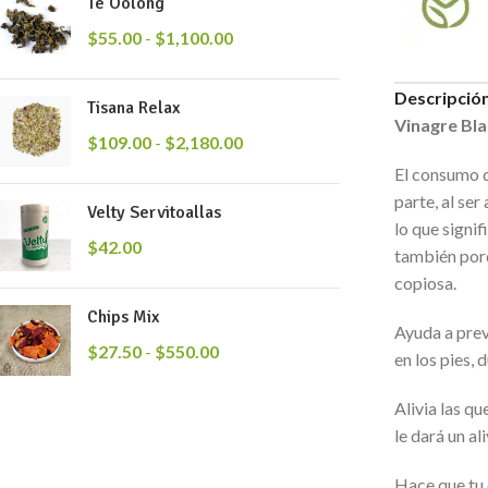
Té Oolong
$
55.00
-
$
1,100.00
Descripció
Tisana Relax
Vinagre Bl
$
109.00
-
$
2,180.00
El consumo d
parte, al se
Velty Servitoallas
lo que signif
$
42.00
también porq
copiosa.
Chips Mix
Ayuda a prev
$
27.50
-
$
550.00
en los pies,
Alivia las q
le dará un al
Hace que tu 