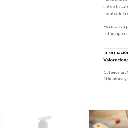
sobre tu cab
combatir la 
Es curativo p
estómago con
Información
Valoracione
Categorias:
Etiquetas:
g