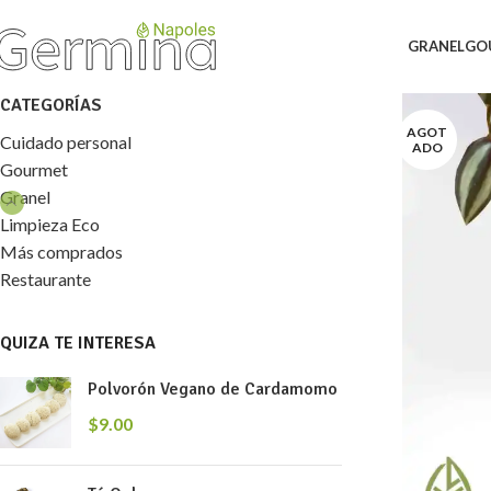
GRANEL
GO
CATEGORÍAS
AGOT
Cuidado personal
ADO
Gourmet
Granel
Limpieza Eco
Más comprados
Restaurante
QUIZA TE INTERESA
Polvorón Vegano de Cardamomo
$
9.00