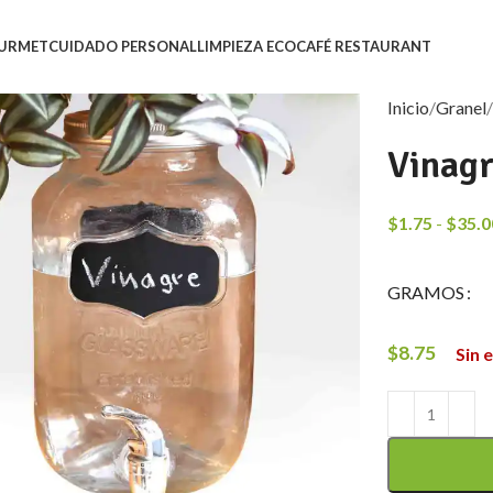
URMET
CUIDADO PERSONAL
LIMPIEZA ECO
CAFÉ RESTAURANT
Inicio
Granel
Vinagr
$
1.75
-
$
35.0
GRAMOS
$
8.75
Sin 