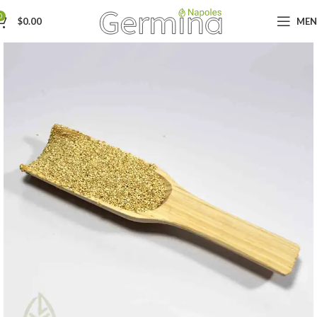
0
$
0.00
ME