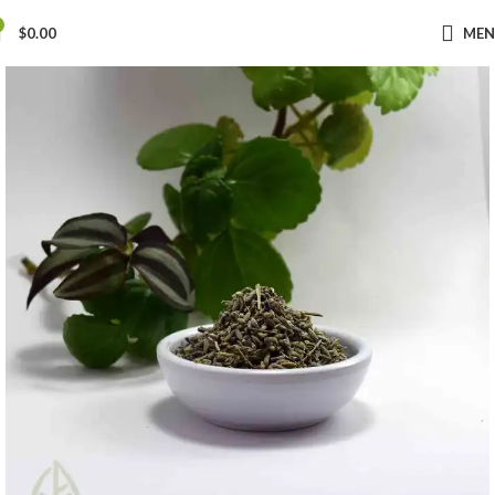
$
0.00
ME