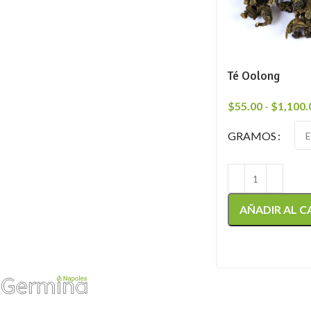
Té Oolong
$
55.00
-
$
1,100.
GRAMOS
AÑADIR AL C