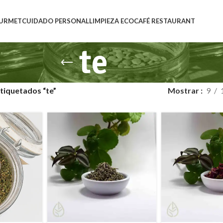
URMET
CUIDADO PERSONAL
LIMPIEZA ECO
CAFÉ RESTAURANT
te
tiquetados “te”
Mostrar
9