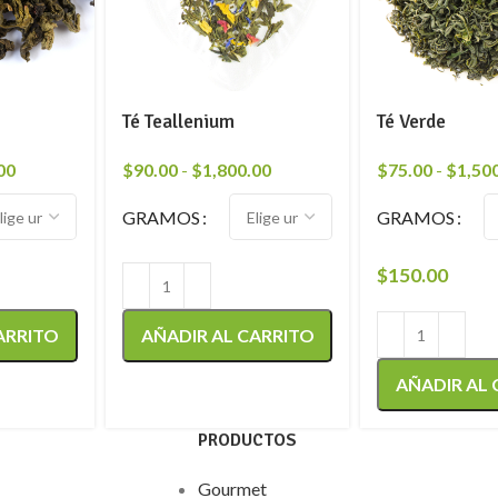
Té Teallenium
Té Verde
00
$
90.00
-
$
1,800.00
$
75.00
-
$
1,50
GRAMOS
GRAMOS
$
150.00
ARRITO
AÑADIR AL CARRITO
AÑADIR AL
PRODUCTOS
Gourmet