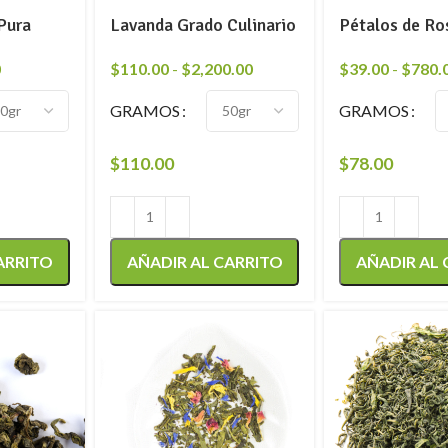
Pura
Lavanda Grado Culinario
Pétalos de Ro
0
$
110.00
-
$
2,200.00
$
39.00
-
$
780.
GRAMOS
GRAMOS
$
110.00
$
78.00
ARRITO
AÑADIR AL CARRITO
AÑADIR AL