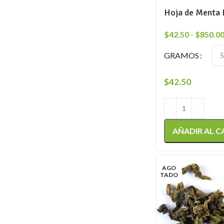
Hoja de Menta 
$
42.50
-
$
850.0
GRAMOS
$
42.50
AÑADIR AL C
AGO
TADO