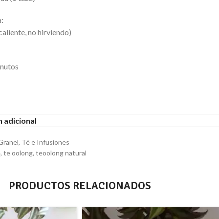
:
caliente, no hirviendo)
inutos
 adicional
Granel
,
Té e Infusiones
e
,
te oolong
,
teoolong natural
PRODUCTOS RELACIONADOS