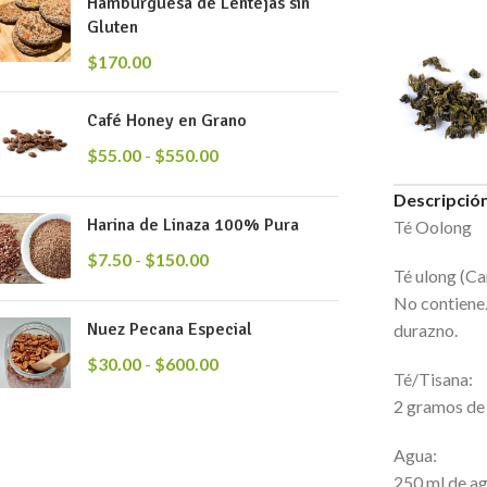
Hamburguesa de Lentejas sin
Gluten
$
170.00
Café Honey en Grano
$
55.00
-
$
550.00
Descripció
Harina de Linaza 100% Pura
Té Oolong
$
7.50
-
$
150.00
Té ulong (Ca
No contiene.
Nuez Pecana Especial
durazno.
$
30.00
-
$
600.00
Té/Tisana:
2 gramos de 
Agua:
250 ml de ag