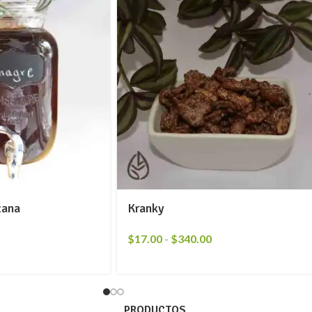
zana
Kranky
$
17.00
-
$
340.00
PRODUCTOS