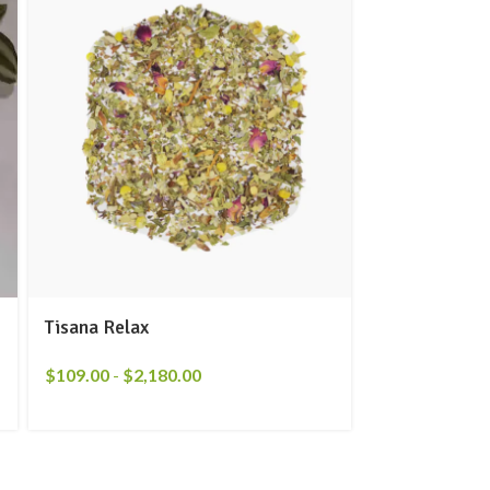
Tisana Relax
Chícharo Des
$
109.00
-
$
2,180.00
$
11.00
-
$
220