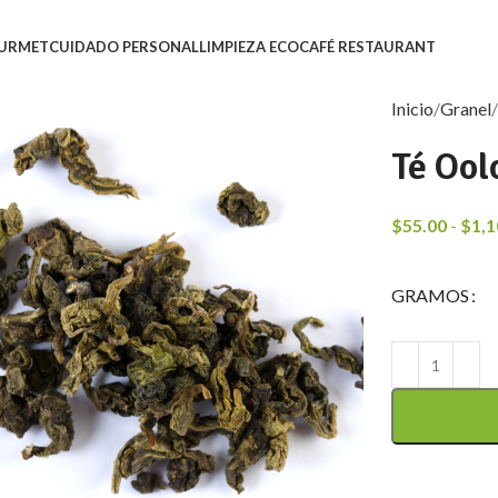
URMET
CUIDADO PERSONAL
LIMPIEZA ECO
CAFÉ RESTAURANT
Inicio
Granel
Té Ool
$
55.00
-
$
1,1
GRAMOS