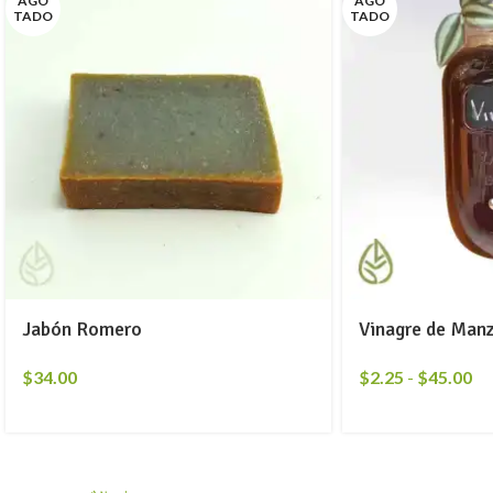
AGO
AGO
TADO
TADO
Jabón Romero
Vinagre de Man
$
34.00
$
2.25
-
$
45.00