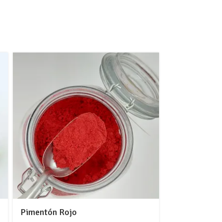
Pimentón Rojo
Cúrcuma 100