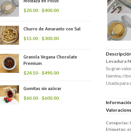
Mostaza en Polvo
$
20.00
-
$
400.00
Churro de Amaranto con Sal
$
15.00
-
$
300.00
Descripció
Granola Vegana Chocolate
Levadura N
Premium
Su gran valo
$
24.50
-
$
490.00
tiamina, ribo
Usada para d
Gomitas sin azúcar
$
60.00
-
$
600.00
Información
Valoracione
Categorias:
Etiquetas:
g