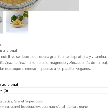
n
utricional
r nutritivo se debe a que es una gran fuente de proteína y vitamina
flavina, niacina, hierro, selenio, magnesio y zinc, además de ser baj
ar ese toque cremoso – quesoso a los platillos veganos.
 adicional
s (0)
Especias
,
Granel
,
Superfoods
ermina
,
granel
,
levadura
,
levadura nutricional
,
tienda a granel