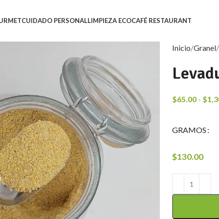
URMET
CUIDADO PERSONAL
LIMPIEZA ECO
CAFÉ RESTAURANT
Inicio
Granel
Levadu
$
65.00
-
$
1,3
GRAMOS
$
130.00