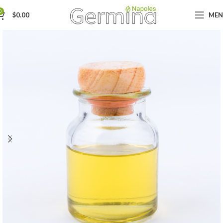
0
$
0.00
ME