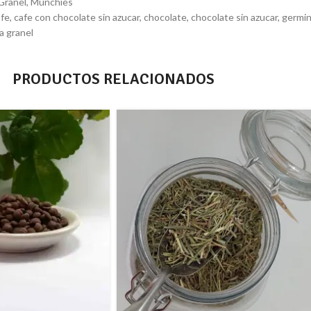
Granel
,
Munchies
afe
,
cafe con chocolate sin azucar
,
chocolate
,
chocolate sin azucar
,
germi
a granel
PRODUCTOS RELACIONADOS