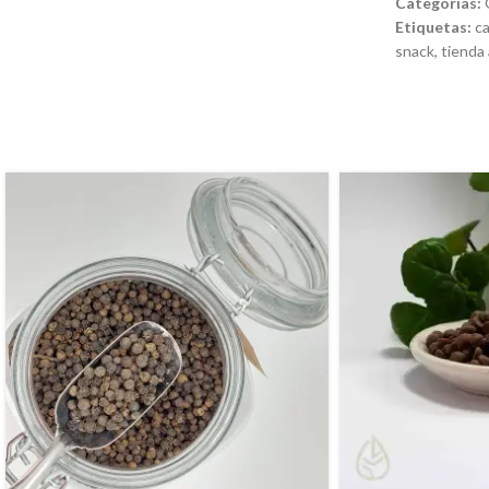
Categorias:
Etiquetas:
c
snack
,
tienda 