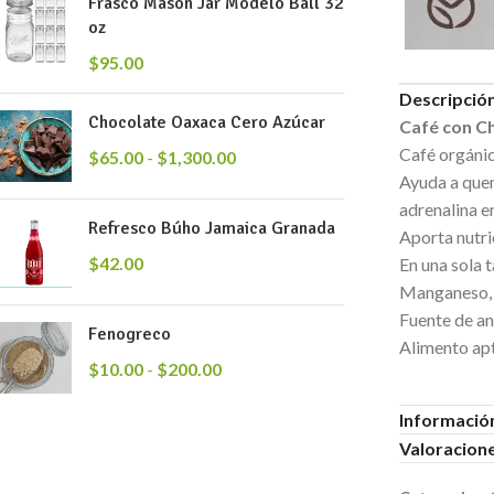
Frasco Mason Jar Modelo Ball 32
oz
$
95.00
Descripció
Chocolate Oaxaca Cero Azúcar
Café con Ch
Café orgánic
$
65.00
-
$
1,300.00
Ayuda a quem
adrenalina e
Refresco Búho Jamaica Granada
Aporta nutri
$
42.00
En una sola 
Manganeso, 
Fuente de an
Fenogreco
Alimento ap
$
10.00
-
$
200.00
Información
Valoracione