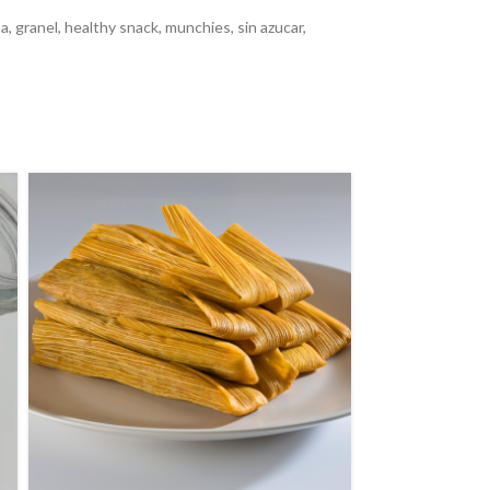
na
,
granel
,
healthy snack
,
munchies
,
sin azucar
,