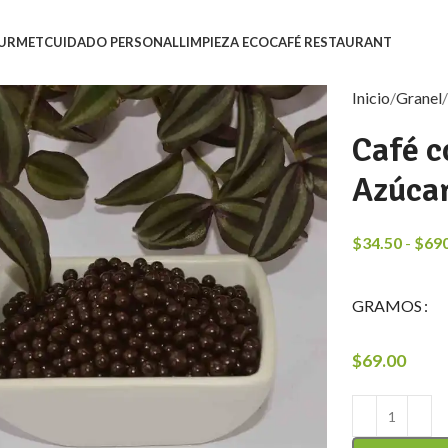
URMET
CUIDADO PERSONAL
LIMPIEZA ECO
CAFÉ RESTAURANT
Inicio
Granel
Café c
Azúca
$
34.50
-
$
69
GRAMOS
$
69.00