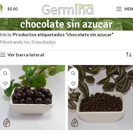
0
$
0.00
ME
chocolate sin azucar
Inicio
Productos etiquetados “chocolate sin azucar”
Mostrando los 3 resultados
Ver barra lateral