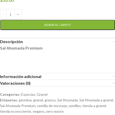
$
30.00
AÑADIR AL CARRITO
Descripción
Sal Ahumada Premium
Información adicional
Valoraciones (0)
Categorias:
Especias
,
Granel
Etiquetas:
germina
,
granel
,
granos
,
Sal Ahumada
,
Sal Ahumada a granel
,
Sal Ahumada Premium
,
semilla de mostaza
,
semillas
,
tienda a granel
,
tienda econsciente
,
vegano
,
zero waste