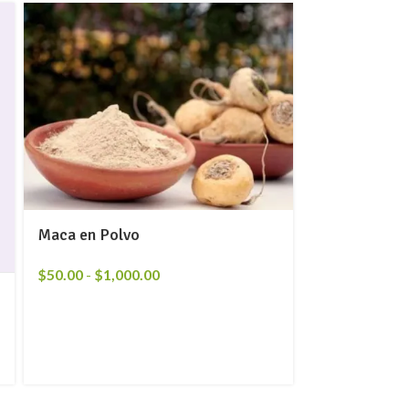
Maca en Polvo
$
50.00
-
$
1,000.00
Mostaza en P
$
20.00
-
$
400