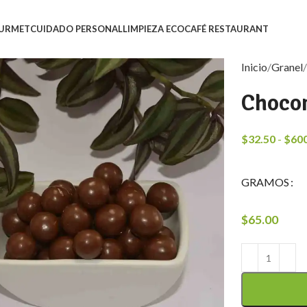
URMET
CUIDADO PERSONAL
LIMPIEZA ECO
CAFÉ RESTAURANT
Inicio
Granel
Choco
$
32.50
-
$
60
GRAMOS
$
65.00