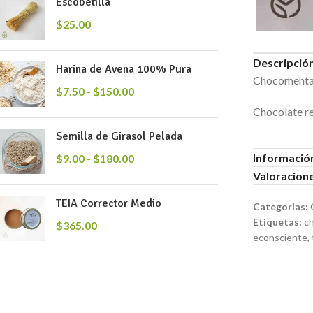
Escobetilla
$
25.00
Descripció
Harina de Avena 100% Pura
Chocomentas
$
7.50
-
$
150.00
Chocolate re
Semilla de Girasol Pelada
Información
$
9.00
-
$
180.00
Valoracione
TEIA Corrector Medio
Categorias:
Etiquetas:
c
$
365.00
econsciente
,