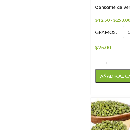
Consomé de Ver
$
12.50
-
$
250.0
GRAMOS
$
25.00
AÑADIR AL C