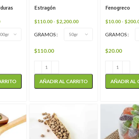
duras
Estragón
Fenogreco
0
$
110.00
-
$
2,200.00
$
10.00
-
$
200.
GRAMOS
GRAMOS
$
110.00
$
20.00
ARRITO
AÑADIR AL CARRITO
AÑADIR AL