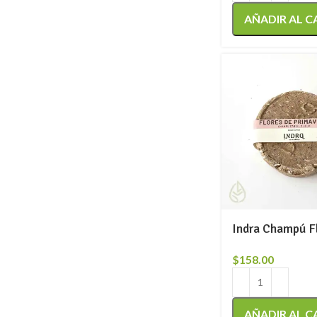
AÑADIR AL C
Indra Champú F
$
158.00
AÑADIR AL C