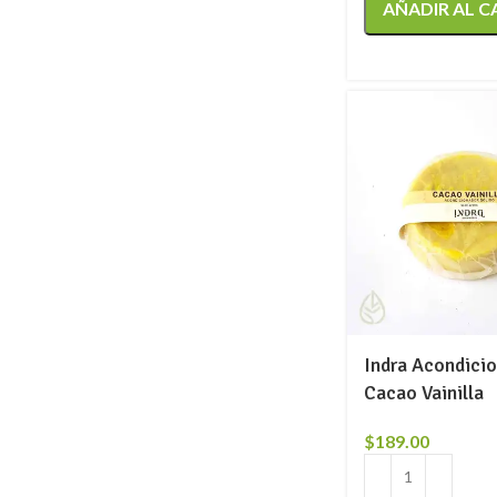
AÑADIR AL C
Indra Acondici
Cacao Vainilla
$
189.00