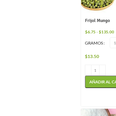
Frijol Mungo
$
6.75
-
$
135.00
GRAMOS
$
13.50
AÑADIR AL C