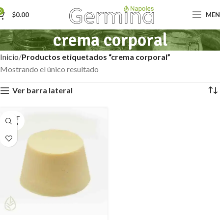
0
$
0.00
ME
crema corporal
Inicio
Productos etiquetados “crema corporal”
Mostrando el único resultado
Ver barra lateral
AGOT
ADO