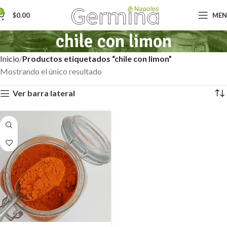
0
$
0.00
ME
chile con limon
Inicio
Productos etiquetados “chile con limon”
Mostrando el único resultado
Ver barra lateral